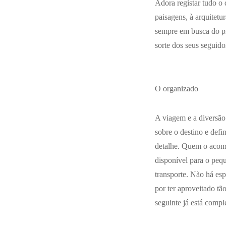
Adora registar tudo o 
paisagens, à arquitet
sempre em busca do pró
sorte dos seus seguido
O organizado
A viagem e a diversão
sobre o destino e def
detalhe. Quem o acomp
disponível para o peq
transporte. Não há es
por ter aproveitado tã
seguinte já está comp