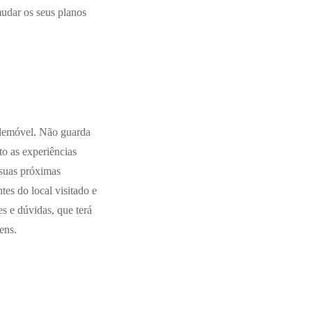
mudar os seus planos
telemóvel. Não guarda
to as experiências
 suas próximas
es do local visitado e
s e dúvidas, que terá
gens.