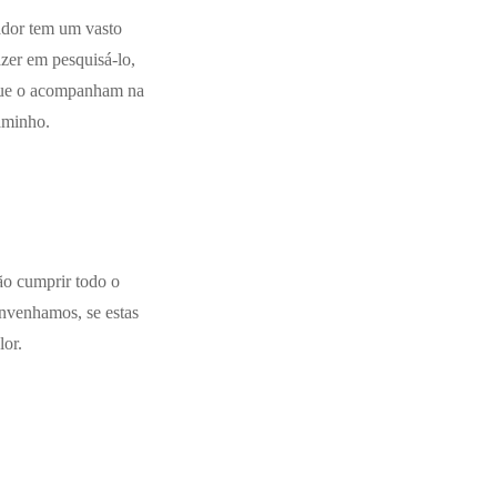
iador tem um vasto
zer em pesquisá-lo,
 que o acompanham na
aminho.
Não cumprir todo o
onvenhamos, se estas
lor.