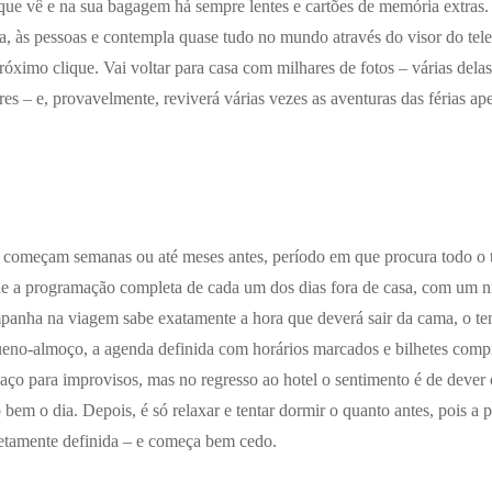
que vê e na sua bagagem há sempre lentes e cartões de memória extras. 
ura, às pessoas e contempla quase tudo no mundo através do visor do te
ximo clique. Vai voltar para casa com milhares de fotos – várias delas
res – e, provavelmente, reviverá várias vezes as aventuras das férias ap
 começam semanas ou até meses antes, período em que procura todo o 
ine a programação completa de cada um dos dias fora de casa, com um n
anha na viagem sabe exatamente a hora que deverá sair da cama, o te
ueno-almoço, a agenda definida com horários marcados e bilhetes comp
paço para improvisos, mas no regresso ao hotel o sentimento é de dever
o bem o dia. Depois, é só relaxar e tentar dormir o quanto antes, pois a
letamente definida – e começa bem cedo.