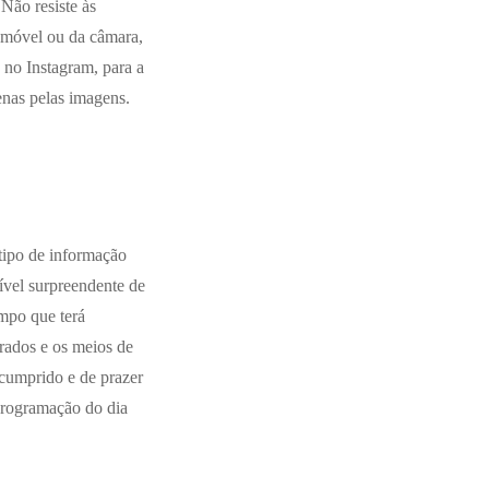
Não resiste às
lemóvel ou da câmara,
 no Instagram, para a
enas pelas imagens.
tipo de informação
ível surpreendente de
mpo que terá
rados e os meios de
 cumprido e de prazer
 programação do dia