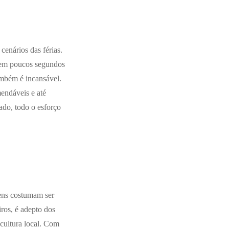
cenários das férias.
z em poucos segundos
ambém é incansável.
endáveis e até
tado, todo o esforço
gens costumam ser
iros, é adepto dos
 cultura local. Com