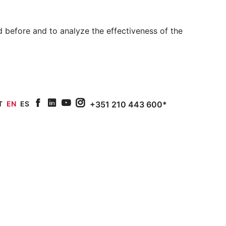
 before and to analyze the effectiveness of the
T
EN
ES
+351 210 443 600*
facebook
linkedin
youtube
Instagram