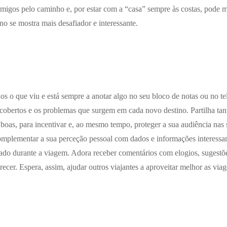
 amigos pelo caminho e, por estar com a “casa” sempre às costas, pode 
o se mostra mais desafiador e interessante.
dos o que viu e está sempre a anotar algo no seu bloco de notas ou no 
scobertos e os problemas que surgem em cada novo destino. Partilha tan
boas, para incentivar e, ao mesmo tempo, proteger a sua audiência nas
omplementar a sua perceção pessoal com dados e informações interessant
ado durante a viagem. Adora receber comentários com elogios, sugestõe
recer. Espera, assim, ajudar outros viajantes a aproveitar melhor as via