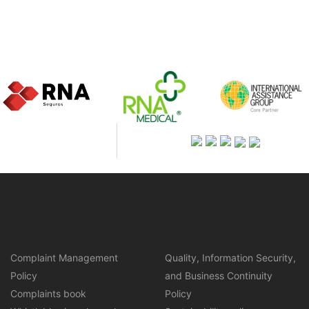
Complaint Management
Quality, Information Security,
Policy
and Business Continuity
Complaints book
Policy