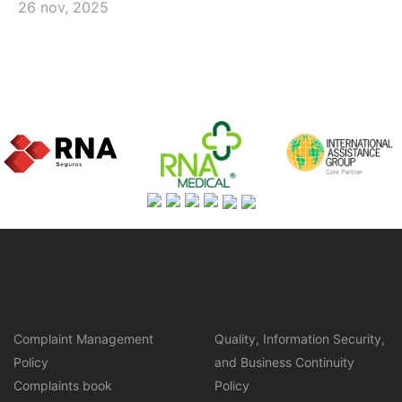
26 nov, 2025
Complaint Management
Quality, Information Security,
Policy
and Business Continuity
Complaints book
Policy