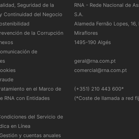
Calidad, Seguridad de la
RNA - Rede Nacional de Ass
y Continuidad del Negocio
S.A.
ostenibilidad
Alameda Fernão Lopes, 16, 
Prevención de la Corrupción
Miraflores
onexos
1495-190 Algés
Comunicación de
des
geral@rna.com.pt
Cookies
comercial@rna.com.pt
ifraude
Tratamiento en el Marco de
​(+351) 210 443 600
*
de RNA con Entidades
(*Coste de llamada a red fi
ondiciones del Servicio de
dica en Línea
Gestión y cuentas anuales