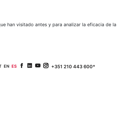
e han visitado antes y para analizar la eficacia de la
T
EN
ES
+351 210 443 600*
facebook
linkedin
youtube
Instagram