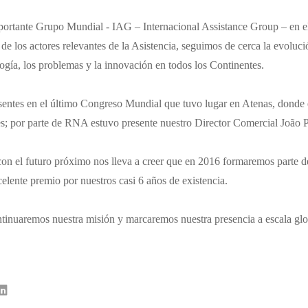
portante Grupo Mundial - IAG – Internacional Assistance Group – en e
e los actores relevantes de la Asistencia, seguimos de cerca la evoluci
ología, los problemas y la innovación en todos los Continentes.
sentes en el último Congreso Mundial que tuvo lugar en Atenas, donde 
es; por parte de RNA estuvo presente nuestro Director Comercial João P
n el futuro próximo nos lleva a creer que en 2016 formaremos parte de
lente premio por nuestros casi 6 años de existencia.
ntinuaremos nuestra misión y marcaremos nuestra presencia a escala glo
er
Linkedin