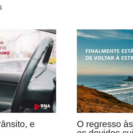
S
ânsito, e
O regresso às
os devidos cu