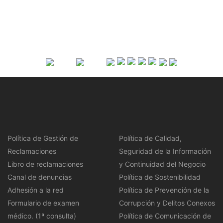
Política de Gestión de
Política de Calidad,
Reclamaciones
Seguridad de la Información
Libro de reclamaciones
y Continuidad del Negocio
Canal de denuncias
Política de Sostenibilidad
Adhesión a la red
Política de Prevención de la
Formulario de examen
Corrupción y Delitos Conexos
médico. (1ª consulta)
Política de Comunicación de