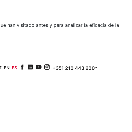
e han visitado antes y para analizar la eficacia de la
T
EN
ES
+351 210 443 600*
facebook
linkedin
youtube
Instagram