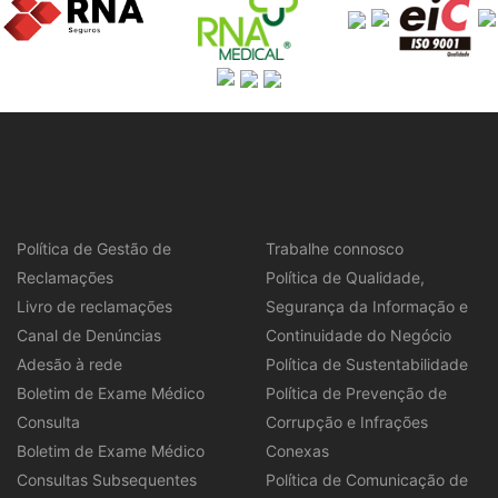
Política de Gestão de
Trabalhe connosco
Reclamações
Política de Qualidade,
Livro de reclamações
Segurança da Informação e
Canal de Denúncias
Continuidade do Negócio
Adesão à rede
Política de Sustentabilidade
Boletim de Exame Médico
Política de Prevenção de
Consulta
Corrupção e Infrações
Boletim de Exame Médico
Conexas
Consultas Subsequentes
Política de Comunicação de